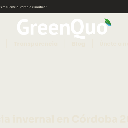
 resiliente al cambio climático?
Transparencia
Blog
Únete a n
a invernal en Córdoba 20