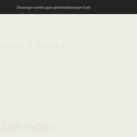
Descarga nuestra guía gratuita
Descargar Guía
osotros
Contacto
26: fallas