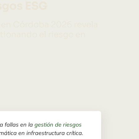
esgos ESG
al en Córdoba 2026 revela
tionando el riesgo en
 fallas en la
gestión de riesgos
mática en infraestructura crítica.