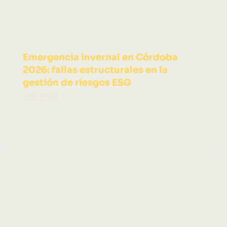
Emergencia invernal en Córdoba
S
2026: fallas estructurales en la
a
gestión de riesgos ESG
c
Ver más
V