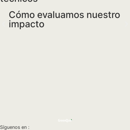
Cómo evaluamos nuestro
E
impacto
e
(G
Síguenos en :